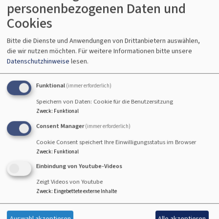
personenbezogenen Daten und
Cookies
Bitte die Dienste und Anwendungen von Drittanbietern auswählen,
die wir nutzen möchten.
Für weitere Informationen bitte unsere
Jahreslosung 2026
Datenschutzhinweise
lesen.
Funktional
(immer erforderlich)
Gott spricht: Siehe, ich mache
Speichern von Daten: Cookie für die Benutzersitzung
alles neu!
Zweck
:
Funktional
Consent Manager
(immer erforderlich)
Offenbarung 21 5
Cookie Consent speichert Ihre Einwilligungsstatus im Browser
Zweck
:
Funktional
Einbindung von Youtube-Videos
Zeigt Videos von Youtube
Zweck
:
Eingebettete externe Inhalte
Die Telefonseelsorge ist für Sie
da!
Auswahl akzeptieren
Alle akzeptieren