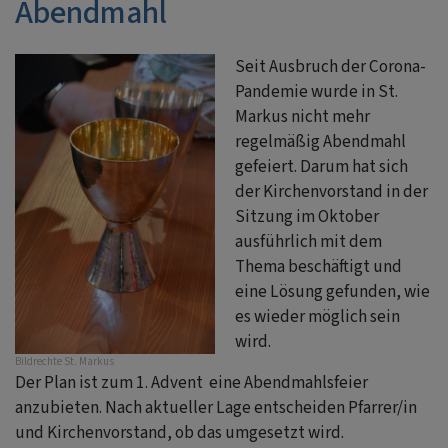
Abendmahl
Seit Ausbruch der Corona-
Pandemie wurde in St.
Markus nicht mehr
regelmäßig Abendmahl
gefeiert. Darum hat sich
der Kirchenvorstand in der
Sitzung im Oktober
ausführlich mit dem
Thema beschäftigt und
eine Lösung gefunden, wie
es wieder möglich sein
wird.
Bildrechte
St. Markus
Der Plan ist zum 1. Advent eine Abendmahlsfeier
anzubieten. Nach aktueller Lage entscheiden Pfarrer/in
und Kirchenvorstand, ob das umgesetzt wird.