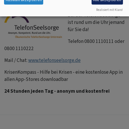
Realisiert mit Klaro!
Bei der TelefonSeelsorge
ist rund um die Uhr jemand
für Sie da!
Telefon 0800 1110111 oder
0800 1110222
Mail / Chat:
www.telefonseelsorge.de
KrisenKompass - Hilfe bei Krisen - eine kostenlose App in
allen App-Stores downloadbar
24 Stunden jeden Tag - anonym und kostenfrei