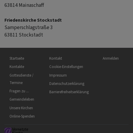
63814 Mainaschaff
Friedenskirche Stockstadt
Samperschlagstraße 3
63811 Stockstadt
Hauptnavigation
Fußbereichsmenü
Benutzermenü
Startseite
Kontakt
Anmelden
Kontakte
Cookie-Einstellungen
Gottesdienste /
Impressum
Termine
Datenschutzerklärung
Fragen zu ...
Barrierefreiheitserklärung
Gemeindeleben
Unsere Kirchen
Online-Spenden