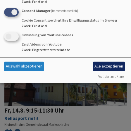
Zweck
:
Funktional
Do, 13.8. 19:30-21:30 Uhr
Consent Manager
(immer erforderlich)
Treffen der Anonymen Alkoholiker
Cookie Consent speichert Ihre Einwilligungsstatus im Browser
Mainaschaff
Gemeindezentrum - kleiner Saal
Zweck
:
Funktional
Einbindung von Youtube-Videos
Zeigt Videos von Youtube
Zweck
:
Eingebettete externe Inhalte
Auswahl akzeptieren
Alle akzeptieren
Realisiert mit Klaro!
Fr, 14.8. 9:15-11:30 Uhr
Rehasport riefit
Kleinostheim
Gemeindesaal Markuskirche