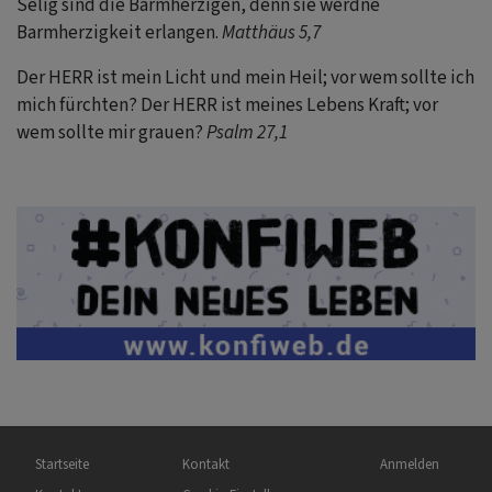
Selig sind die Barmherzigen, denn sie werdne
Barmherzigkeit erlangen.
Matthäus 5,7
Der HERR ist mein Licht und mein Heil; vor wem sollte ich
mich fürchten? Der HERR ist meines Lebens Kraft; vor
wem sollte mir grauen?
Psalm 27,1
Hauptnavigation
Fußbereichsmenü
Benutzermenü
Startseite
Kontakt
Anmelden