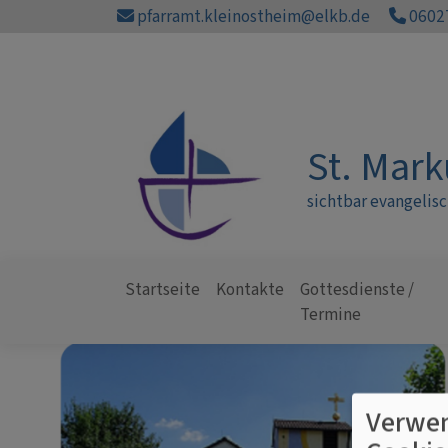
Direkt
pfarramt.kleinostheim@elkb.de
06027
zum
Inhalt
St. Mark
sichtbar evangelis
Startseite
Kontakte
Gottesdienste /
Hauptnavigation
Termine
Verwen