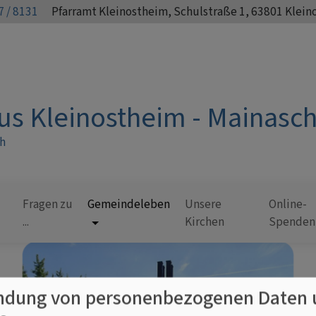
 / 8131
Pfarramt Kleinostheim, Schulstraße 1, 63801 Klei
us Kleinostheim - Mainascha
ch
Fragen zu
Gemeindeleben
Unsere
Online-
...
Kirchen
Spenden
dung von personenbezogenen Daten 