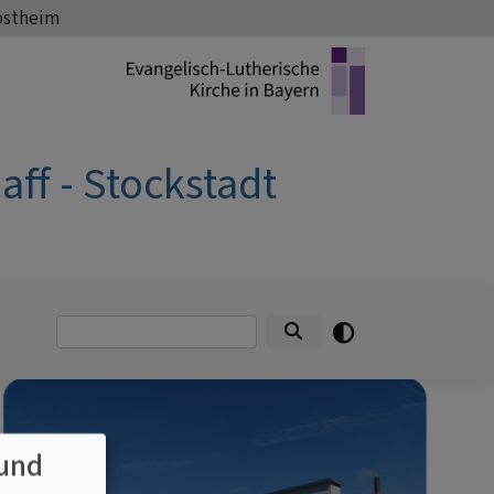
nostheim
ff - Stockstadt
Suche
und