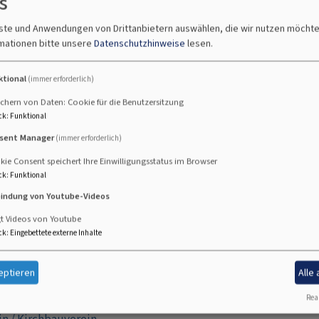
s
nste und Anwendungen von Drittanbietern auswählen, die wir nutzen möcht
mationen bitte unsere
Datenschutzhinweise
lesen.
ktional
(immer erforderlich)
chern von Daten: Cookie für die Benutzersitzung
ck
:
Funktional
sent Manager
(immer erforderlich)
ie Consent speichert Ihre Einwilligungsstatus im Browser
ck
:
Funktional
bindung von Youtube-Videos
gt Videos von Youtube
ck
:
Eingebettete externe Inhalte
er Gemeindeleben ausmacht:
anden - Jugend
eptieren
Alle
Real
esen, was in der Gemeinde passiert. In gedruckter Version ersc