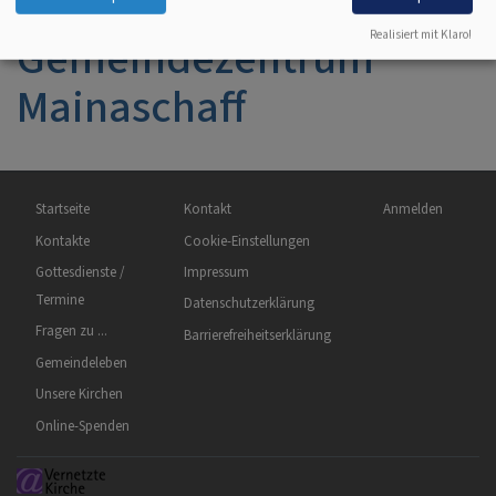
Realisiert mit Klaro!
Gemeindezentrum
Mainaschaff
Hauptnavigation
Fußbereichsmenü
Benutzermenü
Startseite
Kontakt
Anmelden
Kontakte
Cookie-Einstellungen
Gottesdienste /
Impressum
Termine
Datenschutzerklärung
Fragen zu ...
Barrierefreiheitserklärung
Gemeindeleben
Unsere Kirchen
Online-Spenden