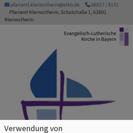
Direkt
pfarramt.kleinostheim@elkb.de
06027 / 8131
zum
Pfarramt Kleinostheim, Schulstraße 1, 63801
Inhalt
Kleinostheim
Verwendung von