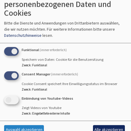
personenbezogenen Daten und
Cookies
Bitte die Dienste und Anwendungen von Drittanbietern auswählen,
St. Markus Kleinostheim - Mainaschaff -
die wir nutzen möchten.
Für weitere Informationen bitte unsere
Datenschutzhinweise
lesen.
Stockstadt
sichtbar evangelisch
Funktional
(immer erforderlich)
Hauptnavigation
Speichern von Daten: Cookie für die Benutzersitzung
Zweck
:
Funktional
Consent Manager
(immer erforderlich)
Cookie Consent speichert Ihre Einwilligungsstatus im Browser
Zweck
:
Funktional
Einbindung von Youtube-Videos
Zeigt Videos von Youtube
Zweck
:
Eingebettete externe Inhalte
Startseite
Gemeindezentrum Mainaschaff
Auswahl akzeptieren
Alle akzeptieren